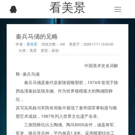
看美景
秦兵马俑的见略
作者：
看美景
浏览次数：
165
更新于：
2025/11/11 13:00:00
分类：
美景
类型：
原创
中国美术史名词解
释- 秦兵马俑
秦兵马俑是秦代皇家陵寝雕塑群，1974年发现于陕
西临潼秦始皇陵东侧。作为世界规模最大的陶俑陪葬
坑，
其写实风格与军阵布局集中展现了秦帝国军事制度与雕
塑艺术成就，1987年列入世界文化遗产名录。
三座陪葬坑出土陶俑、陶马8000余件，涵盖将军、
军吏、骑兵等兵种，平均身高1.8米。采用模塑结合工