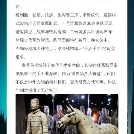
艺，
经制胎、贴塑、焙烧、施彩等工序，甲胄纹饰、发髻样
式皆精准还原秦军制式。一号坑军阵以38路纵队展现
进攻阵型，战车与弩兵混编；二号坑多兵种协同布阵，
体现古代军阵智慧。陶俑面部特征各异，融合关中、
巴蜀等地域人种特点，彩绘残留印证“千人千面”的写实
追求。
秦兵马俑填补了秦代艺术史空白，其制作体系彰显帝
国集权下的手工业巅峰。作为“世界第八大奇迹”，它们
不仅是中华文明的精神标识，更为研究古代军事、科技
与制度提供了无价实证。