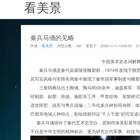
看美景
秦兵马俑的见略
作者：
看美景
浏览次数：
160
更新于：
2025/11/11 13:00:00
分
中国美术史名词解释- 秦
秦兵马俑是秦代皇家陵寝雕塑群，1974年发现于陕
其写实风格与军阵布局集中展现了秦帝国军事制度与雕塑艺
三座陪葬坑出土陶俑、陶马8000余件，涵盖将军、军
经制胎、贴塑、焙烧、施彩等工序，甲胄纹饰、发髻样式
进攻阵型，战车与弩兵混编；二号坑多兵种协同布阵，体
巴蜀等地域人种特点，彩绘残留印证“千人千面”的写实追
秦兵马俑填补了秦代艺术史空白，其制作体系彰显帝国
不仅是中华文明的精神标识，更为研究古代军事、科技与