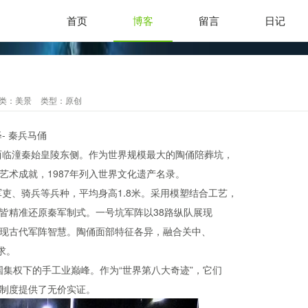
首页
博客
留言
日记
类：
美景
类型：
原创
兵马俑
西临潼秦始皇陵东侧。作为世界规模最大的陶俑陪葬坑，
术成就，1987年列入世界文化遗产名录。
吏、骑兵等兵种，平均身高1.8米。采用模塑结合工艺，
皆精准还原秦军制式。一号坑军阵以38路纵队展现
现古代军阵智慧。陶俑面部特征各异，融合关中、
求。
集权下的手工业巅峰。作为“世界第八大奇迹”，它们
制度提供了无价实证。