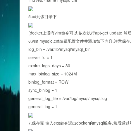
find /etc -name mysqld.cnf
5.cd到该目录下
(docker上没有vim命令可以:依次执行apt-get update
6.vim mysqld.cnf编辑配置文件并添加如下内容,注意保存
log_bin = /var/lib/mysql/mysql_bin
server_id = 1
expire_logs_days = 30
max_binlog_size = 1024M
binlog_format = ROW
sync_binlog = 1
general_log_file = /var/log/mysql/mysql.log
general_log = 1
7.保存完 输入exit命令退出docker的mysql服务,然后通过