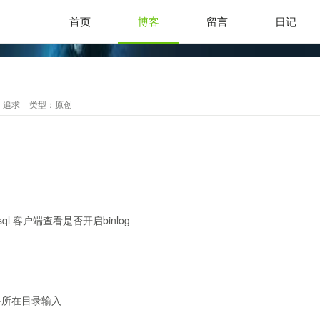
首页
博客
留言
日记
：
追求
类型：
原创
ysql 客户端查看是否开启binlog
文件所在目录输入