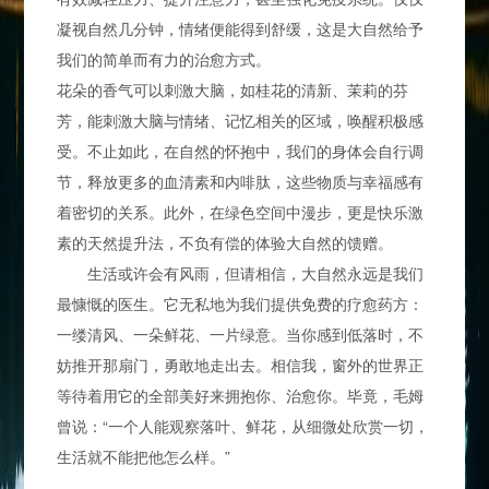
凝视自然几分钟，情绪便能得到舒缓，这是大自然给予
我们的简单而有力的治愈方式。
花朵的香气可以刺激大脑，如桂花的清新、茉莉的芬
芳，能刺激大脑与情绪、记忆相关的区域，唤醒积极感
受。不止如此，在自然的怀抱中，我们的身体会自行调
节，释放更多的血清素和内啡肽，这些物质与幸福感有
着密切的关系。此外，在绿色空间中漫步，更是快乐激
素的天然提升法，不负有偿的体验大自然的馈赠。
生活或许会有风雨，但请相信，大自然永远是我们
最慷慨的医生。它无私地为我们提供免费的疗愈药方：
一缕清风、一朵鲜花、一片绿意。当你感到低落时，不
妨推开那扇门，勇敢地走出去。相信我，窗外的世界正
等待着用它的全部美好来拥抱你、治愈你。毕竟，毛姆
曾说：“一个人能观察落叶、鲜花，从细微处欣赏一切，
生活就不能把他怎么样。”