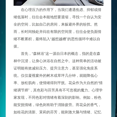
在心理压力的作用下，当我们遭遇焦虑、抑郁或情
绪低落时，往往会本能地想要退缩，寻找一个自认为安
全的空间，比如自己的房间，来躲避外界的纷扰。然
而，长时间独处并闷在有限的空间里，往往会使负面情
绪不断累积，最终陷入“越想越糟”的恶性循环中难以自
拔。
首先，“森林浴”这一源自日本的概念，指的是在森
林中沉浸，让身心沐浴在自然之中。这种简单的活动被
证明能有效减轻压力、提升注意力，甚至强化免疫系
统。仅仅凝视窗外的树木或草坪几分钟，就能降低心
率、放松肌肉，使情绪得到平抚。花朵作为大自然的“情
绪调节师”，其色彩与芬芳具有不可忽视的魔力。心理学
家发现，不同色彩对情绪有着深刻的影响。例如，粉色
能安抚情绪，绿色则有助于消除疲劳。而花朵的香气，
如桂花的清新、茉莉的芬芳，能刺激大脑与情绪、记忆