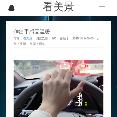
看美景
伸出手感受温暖
作者：
看美景
浏览次数：
860
更新于：
2025/1/1 0:00:00
分
类：
生活
类型：
原创