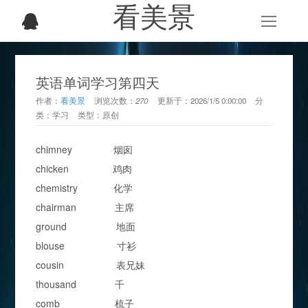
看美景
英语单词学习第四天
作者：
看美景
浏览次数：
270
更新于：
2026/1/5 0:00:00
分
类：
学习
类型：
原创
chimney 烟囱
chicken 鸡肉
chemistry 化学
chairman 主席
ground 地面
blouse 寸衫
cousin 表兄妹
thousand 千
comb 梳子