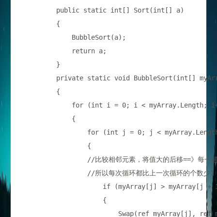
        public static int[] Sort(int[] a)

        {

            BubbleSort(a);

            return a;

        }

        private static void BubbleSort(int[] myArr
        {

            for (int i = 0; i < myArray.Length;
            {

                for (int j = 0; j < myArray.Le
                {

		//比较相邻元素，将值大的后移==》每一趟循环结束==》最后一个数是最大的。

		//所以每次循环都比上一次循环的个数少1，即j < myArray.Length - 1- i

                    if (myArray[j] > myArray[j + 1
                    {

                        Swap(ref myArray[j], ref m