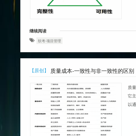
继续阅读
软考-项目管理
质量成本-一致性与非一致性的区别
【原创】
‌质
它主
以通