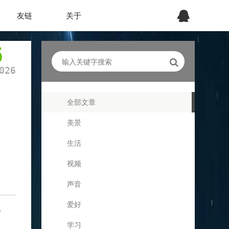
友链
关于
6
026
全部文章
美景
生活
视频
声音
爱好
0
学习