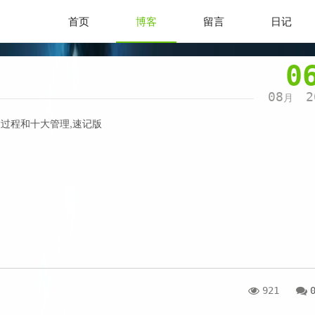
首页
博客
留言
日记
0
08
2
月
过程和十大管理,速记版
921