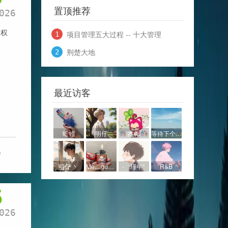
置顶推荐
026
自权
项目管理五大过程 -- 十大管理
荆楚大地
最近访客
蚯蚓
明仔
杰作
等待下个季节
0
明仔 丶
Me灬gustasl
- 瑾年°
R&B
5
026