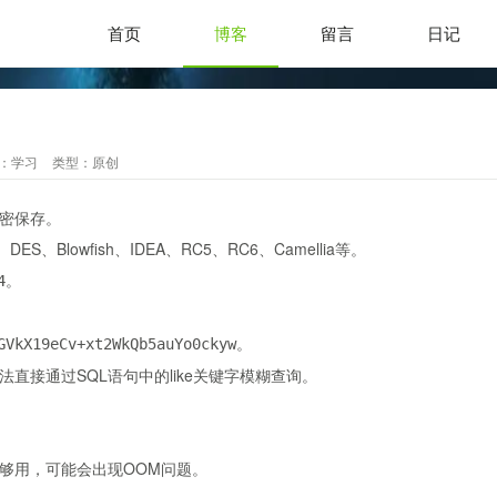
首页
博客
留言
日记
：
学习
类型：
原创
密保存。
S、Blowfish、IDEA、RC5、RC6、Camellia等。
。
4
。
GVkX19eCv+xt2WkQb5auYo0ckyw
直接通过SQL语句中的like关键字模糊查询。
够用，可能会出现OOM问题。