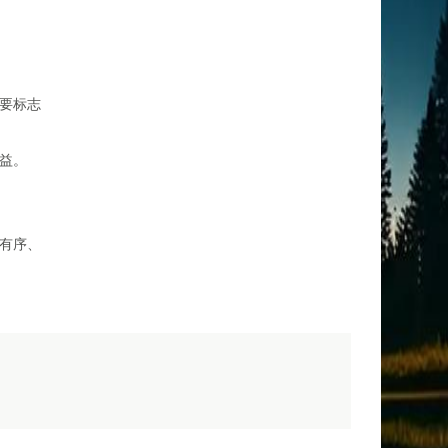
要标志
益。
有序、