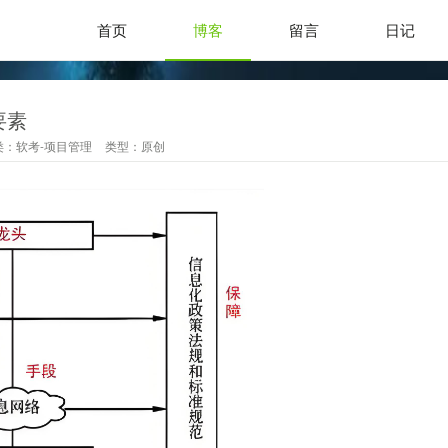
首页
博客
留言
日记
要素
类：
软考-项目管理
类型：
原创