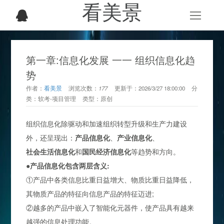
看美景
第一章:信息化发展 一一 组织信息化趋
势
作者：
看美景
浏览次数：
177
更新于：
2026/3/27 18:00:00
分
类：
软考-项目管理
类型：
原创
组织信息化除驱动和加速组织转型升级和生产力建设
外，还呈现出：
产品信息化
、
产业信息化
、
社会生活信息化
和
国民经济信息化
等趋势和方向。
●
产品信息化包含两层含义:
①产品中各类信息比重日益增大、物质比重日益降低，
其物质产品的特征向信息产品的特征迈进;
②越多的产品中嵌入了智能化元器件，使产品具有越来
越强的信息处理功能。