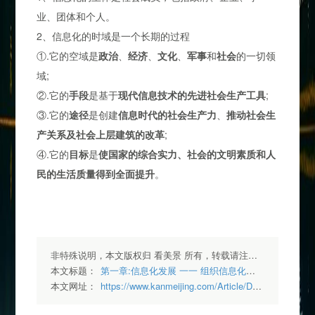
业、团体和个人。
2、信息化的时域是一个长期的过程
①.它的空域是
政治
、
经济
、
文化
、
军事
和
社会
的一切领
域;
②.它的
手段
是基于
现代信息技术的先进社会生产工具
;
③.它的
途径
是创建
信息时代的社会生产力
、
推动社会生
产关系及社会上层建筑的改革
;
④.它的
目标
是
使国家的综合实力、社会的文明素质和人
民的生活质量得到全面提升
。
非特殊说明，本文版权归 看美景 所有，转载请注明出处.
本文标题：
第一章:信息化发展 一一 组织信息化趋势
本文网址：
https://www.kanmeijing.com/Article/Detail/44