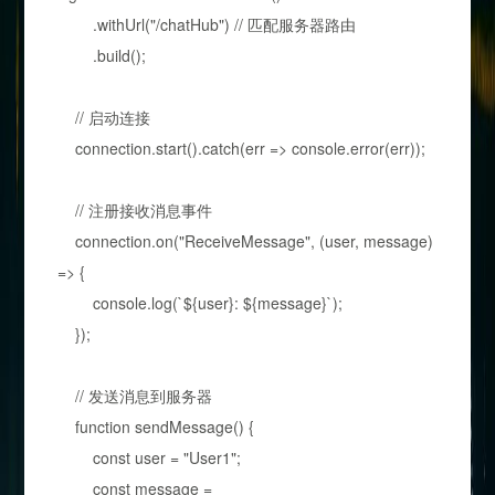
.withUrl("/chatHub") // 匹配服务器路由
.build();
// 启动连接
connection.start().catch(err => console.error(err));
// 注册接收消息事件
connection.on("ReceiveMessage", (user, message)
=> {
console.log(`${user}: ${message}`);
});
// 发送消息到服务器
function sendMessage() {
const user = "User1";
const message =