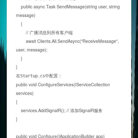
public async Task SendMessage(string user, string
message)
{
// 广播消息到所有客户端
await Clients.All.SendAsync("ReceiveMessage",
user, message);
}
}
在
中配置：
Startup.cs
public void ConfigureServices(IServiceCollection
services)
{
services.AddSignalR(); // 添加SignalR服务
}
public void Configure(IApplicationBuilder app)