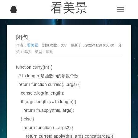
看美景
闭包
作者：
看美景
浏览次数：
386
更新于：
2025/11/29 0:00:00
分
类：
追求
类型：
原创
function curry(fn) {
// fn.length 是函数fn的参数个数
return function curreid(...args) {
console.log(fn.length);
if (args.length >= fn.length) {
return fn.apply(this, args);
} else {
return function (...args2) {
return curreid.apply(this, args.concat(args2));