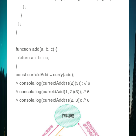
};
}
};
}
function add(a, b, c) {
return a + b + c;
}
const curreidAdd = curry(add);
// console.log(curreidAdd(1)(2)(3)); // 6
// console.log(curreidAdd(1, 2)(3)); // 6
// console.log(curreidAdd(1)(2, 3)); // 6